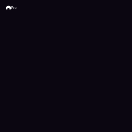
Kraken
Pro