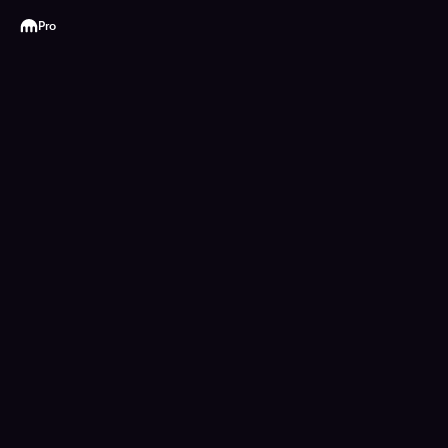
Kraken
Pro