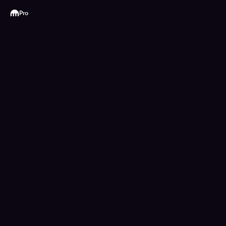
Kraken
Pro