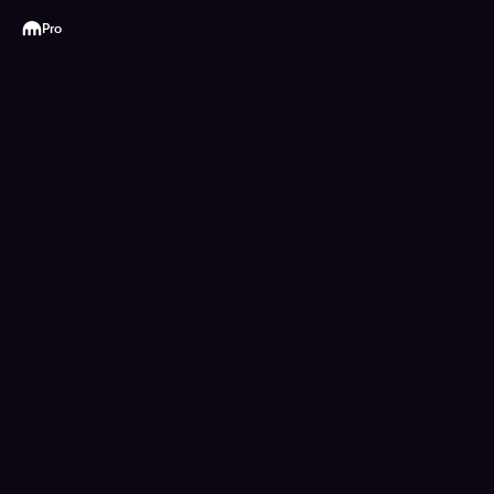
Kraken
Pro