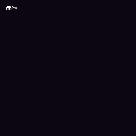
Kraken
Pro