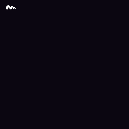
Kraken
Pro