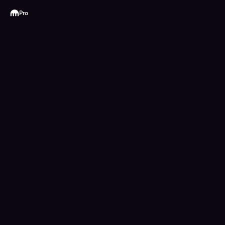
Kraken
Pro