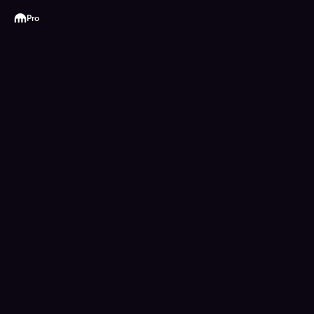
Kraken
Pro