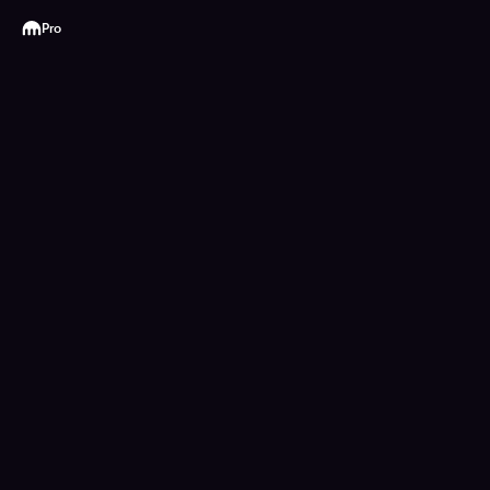
Kraken
Pro