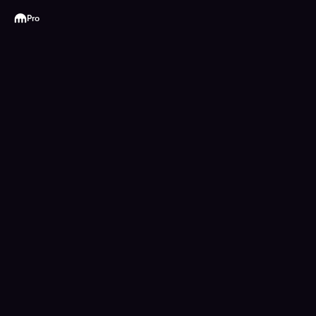
Kraken
Pro