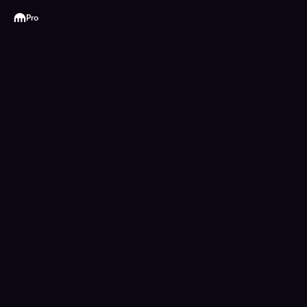
Kraken
Pro