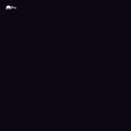
Kraken
Pro