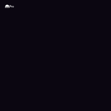
Kraken
Pro