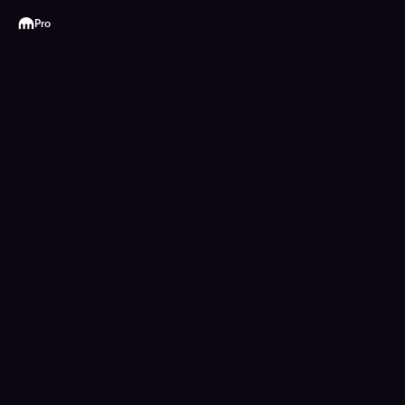
Kraken
Pro