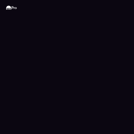
Kraken
Pro