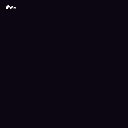
Kraken
Pro