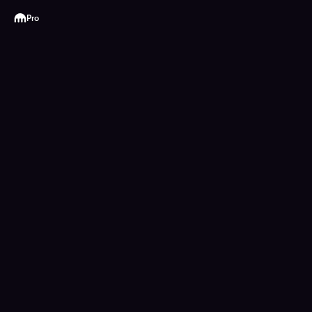
Kraken
Pro