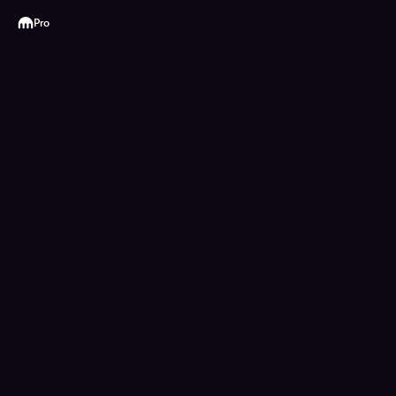
Kraken
Pro