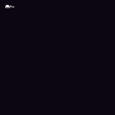
Kraken
Pro