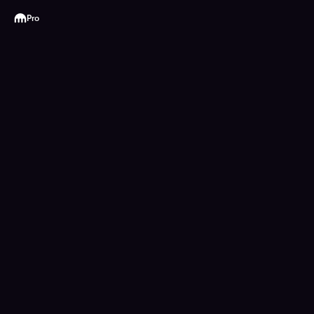
Kraken
Pro