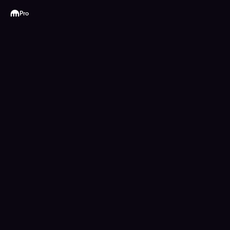
Kraken
Pro