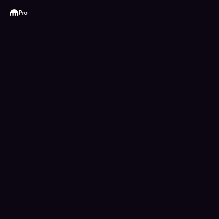
Kraken
Pro