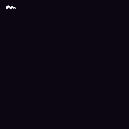
Kraken
Pro