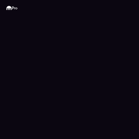
Kraken
Pro