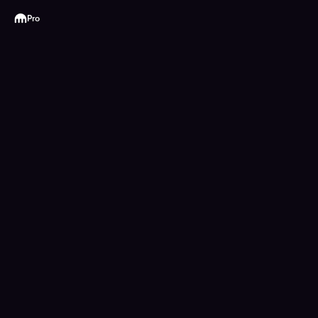
Kraken
Pro