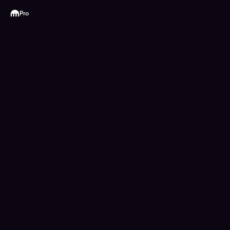
Kraken
Pro