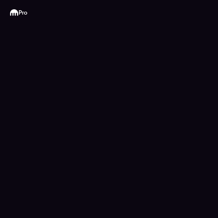
Kraken
Pro