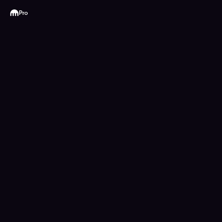
Kraken
Pro