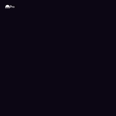
Kraken
Pro