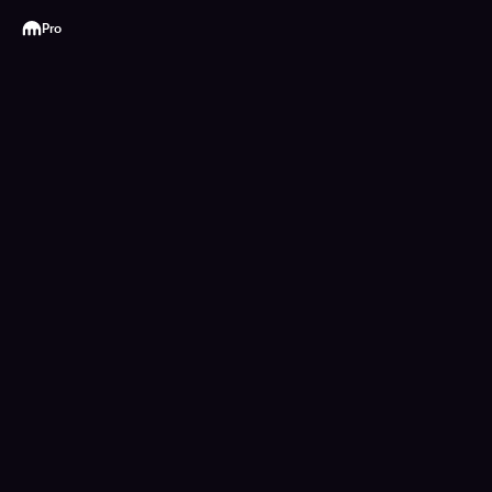
Kraken
Pro