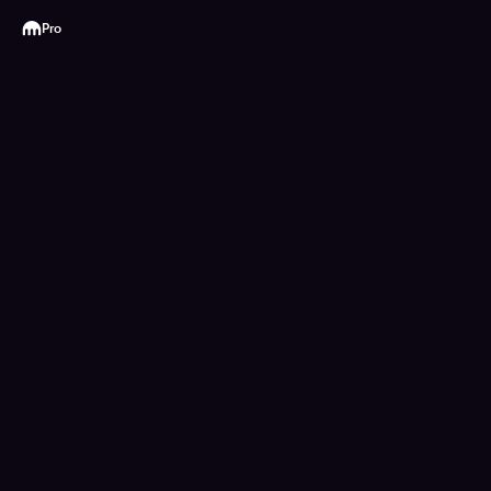
Kraken
Pro