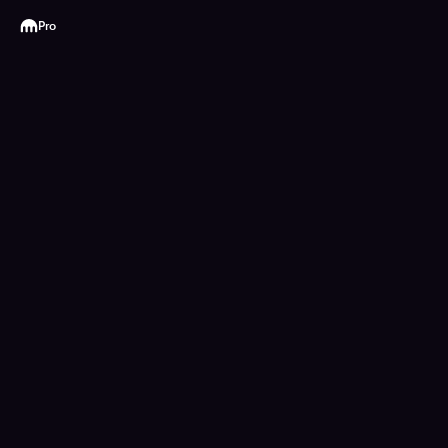
Kraken
Pro