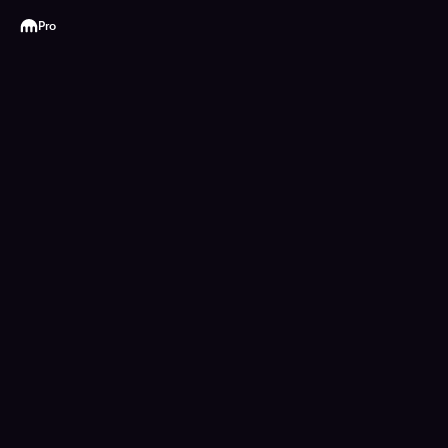
Kraken
Pro