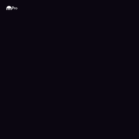
Kraken
Pro