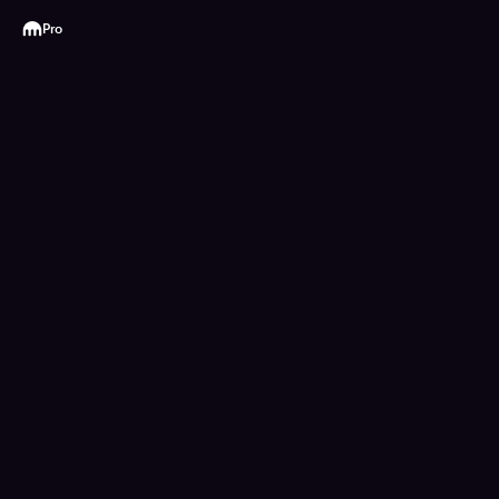
Kraken
Pro