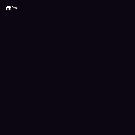
Kraken
Pro