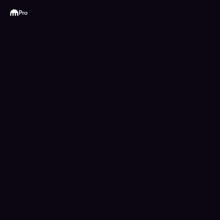
Kraken
Pro