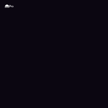
Kraken
Pro