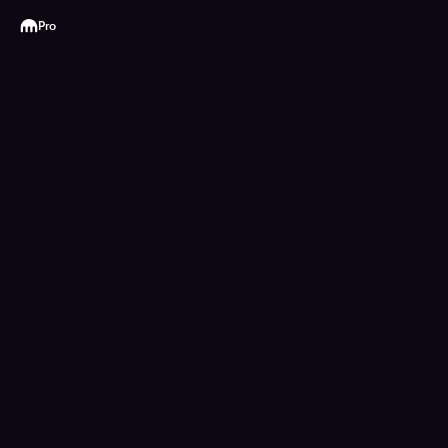
Kraken
Pro