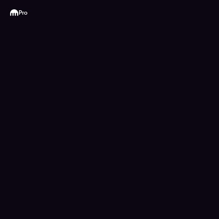
Kraken
Pro