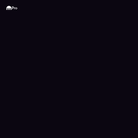
Kraken
Pro