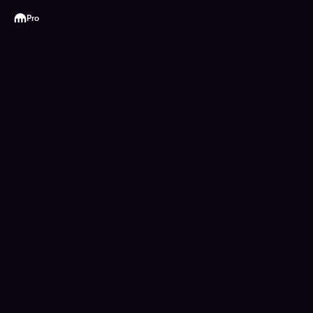
Kraken
Pro