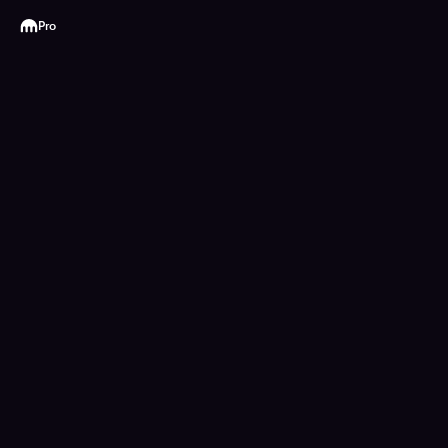
Kraken
Pro