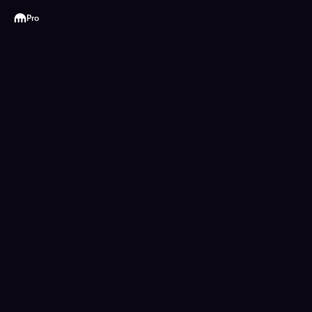
Kraken
Pro