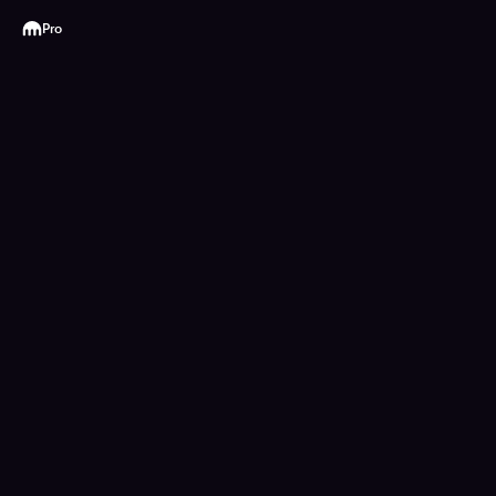
Kraken
Pro