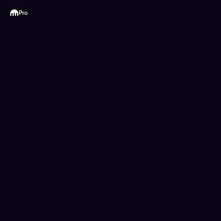
Kraken
Pro