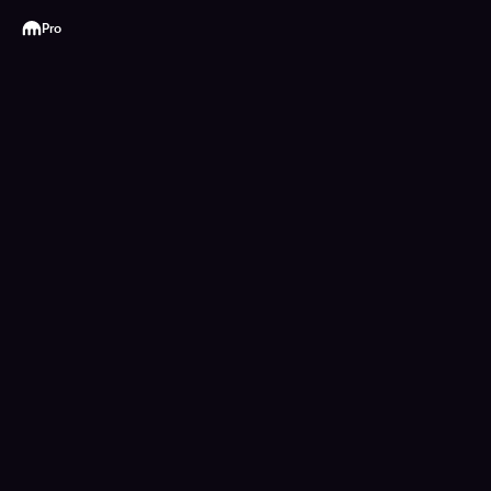
Kraken
Pro