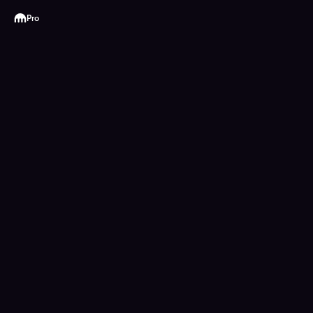
Kraken
Pro