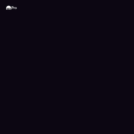
Kraken
Pro