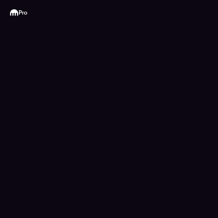
Kraken
Pro